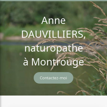
Anne
DAUVILLIERS,
naturopathe
à Montrouge
Contactez-moi