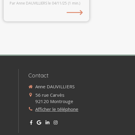
Par Anne DAUVILLIERS
le 04/11/25
(1 min.)
⟶
Contact
Anne DAUVILLIERS
56 rue Carvès
92120
Montrouge
Afficher le téléphone