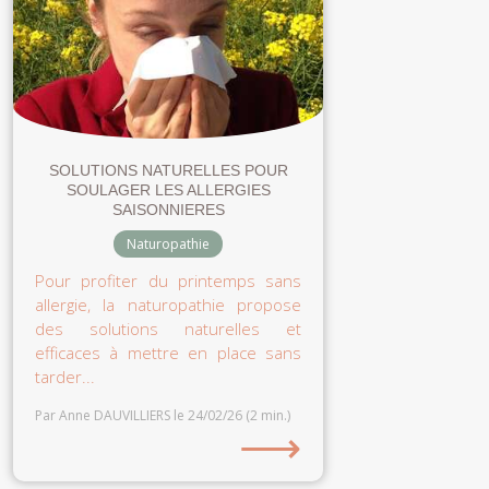
SOLUTIONS NATURELLES POUR
SOULAGER LES ALLERGIES
SAISONNIERES
Naturopathie
Pour profiter du printemps sans
allergie, la naturopathie propose
des solutions naturelles et
efficaces à mettre en place sans
tarder...
Par Anne DAUVILLIERS
le 24/02/26
(2 min.)
⟶